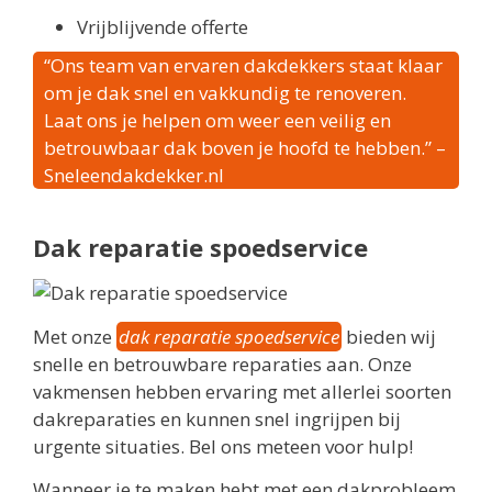
Vrijblijvende offerte
“Ons team van ervaren dakdekkers staat klaar
om je dak snel en vakkundig te renoveren.
Laat ons je helpen om weer een veilig en
betrouwbaar dak boven je hoofd te hebben.” –
Sneleendakdekker.nl
Dak reparatie spoedservice
Met onze
dak reparatie spoedservice
bieden wij
snelle en betrouwbare reparaties aan. Onze
vakmensen hebben ervaring met allerlei soorten
dakreparaties en kunnen snel ingrijpen bij
urgente situaties. Bel ons meteen voor hulp!
Wanneer je te maken hebt met een dakprobleem