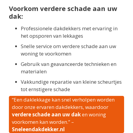
Voorkom verdere schade aan uw
dak:
Professionele dakdekkers met ervaring in
het opsporen van lekkages
Snelle service om verdere schade aan uw
woning te voorkomen
Gebruik van geavanceerde technieken en
materialen
Vakkundige reparatie van kleine scheurtjes
tot ernstigere schade
“Een daklekkage kan snel verholpen worden
door onze ervaren dakdekkers, waardoor
verdere schade aan uw dak
en woning
voorkomen kan worden.” –
Sneleendakdekker.nl