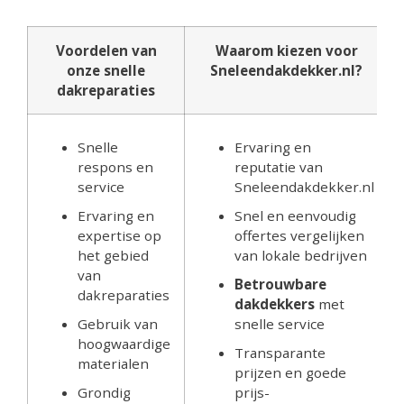
Voordelen van
Waarom kiezen voor
onze snelle
Sneleendakdekker.nl?
dakreparaties
Snelle
Ervaring en
respons en
reputatie van
service
Sneleendakdekker.nl
Ervaring en
Snel en eenvoudig
expertise op
offertes vergelijken
het gebied
van lokale bedrijven
van
Betrouwbare
dakreparaties
dakdekkers
met
Gebruik van
snelle service
hoogwaardige
Transparante
materialen
prijzen en goede
Grondig
prijs-