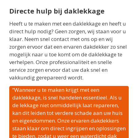
Directe hulp bij daklekkage
Heeft u te maken met een daklekkage en heeft u
direct hulp nodig? Geen zorgen, wij staan voor u
klaar. Neem snel contact met ons op en wij
zorgen ervoor dat een ervaren dakdekker zo snel
mogelijk naar u toe komt om de daklekkage te
verhelpen. Onze professionaliteit en snelle
service zorgen ervoor dat uw dak snel en
vakkundig gerepareerd wordt.
“Wanneer u te maken krijgt met een
daklekkage, is snel handelen essentieel. Als u
de lekkage niet onmiddellijk laat repareren,
kan dit leiden tot verdere schade aan uw huis
en eigendommen. Onze ervaren dakdekkers
staan klaar om direct ingrijpen en oplossingen
te bieden, zodat u weer een waterdicht dak