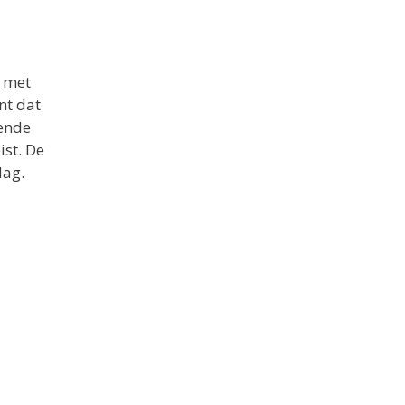
n met
nt dat
gende
ist. De
dag.