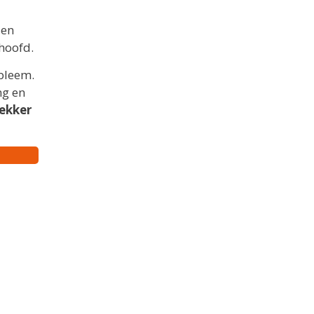
 en
 hoofd.
bleem.
ng en
ekker