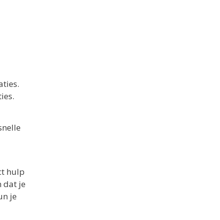
ties.
ies.
snelle
ct hulp
 dat je
un je