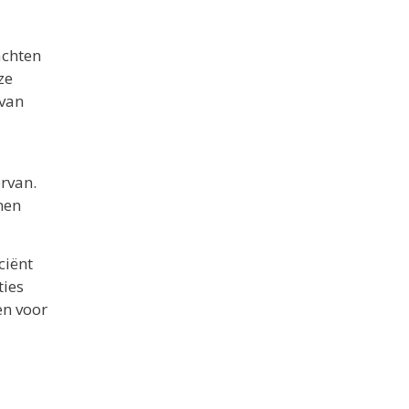
achten
ze
 van
ervan.
men
ciënt
ties
en voor