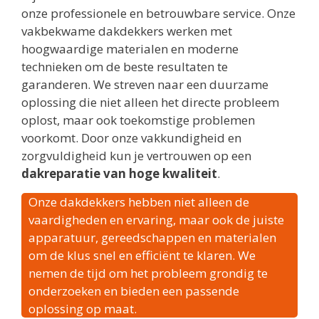
onze professionele en betrouwbare service. Onze
vakbekwame dakdekkers werken met
hoogwaardige materialen en moderne
technieken om de beste resultaten te
garanderen. We streven naar een duurzame
oplossing die niet alleen het directe probleem
oplost, maar ook toekomstige problemen
voorkomt. Door onze vakkundigheid en
zorgvuldigheid kun je vertrouwen op een
dakreparatie van hoge kwaliteit
.
Onze dakdekkers hebben niet alleen de
vaardigheden en ervaring, maar ook de juiste
apparatuur, gereedschappen en materialen
om de klus snel en efficiënt te klaren. We
nemen de tijd om het probleem grondig te
onderzoeken en bieden een passende
oplossing op maat.