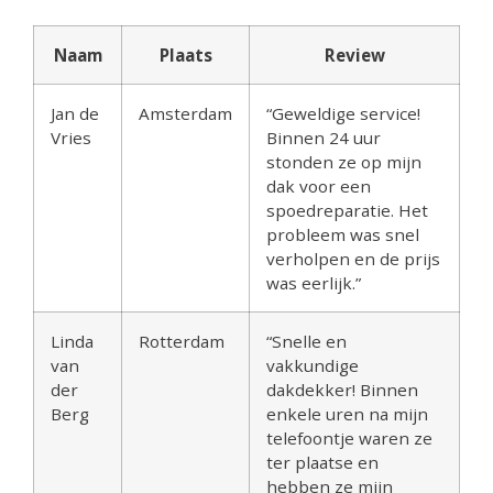
Naam
Plaats
Review
Jan de
Amsterdam
“Geweldige service!
Vries
Binnen 24 uur
stonden ze op mijn
dak voor een
spoedreparatie. Het
probleem was snel
verholpen en de prijs
was eerlijk.”
Linda
Rotterdam
“Snelle en
van
vakkundige
der
dakdekker! Binnen
Berg
enkele uren na mijn
telefoontje waren ze
ter plaatse en
hebben ze mijn