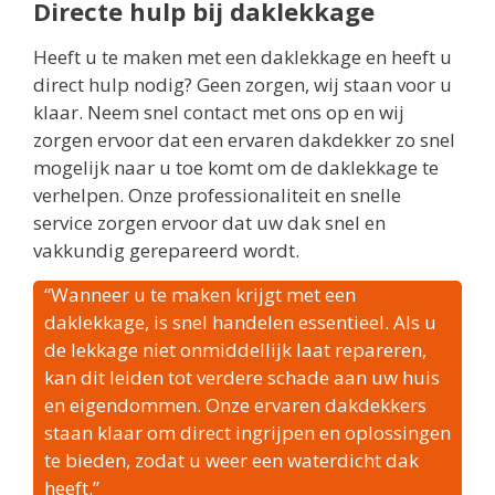
Directe hulp bij daklekkage
Heeft u te maken met een daklekkage en heeft u
direct hulp nodig? Geen zorgen, wij staan voor u
klaar. Neem snel contact met ons op en wij
zorgen ervoor dat een ervaren dakdekker zo snel
mogelijk naar u toe komt om de daklekkage te
verhelpen. Onze professionaliteit en snelle
service zorgen ervoor dat uw dak snel en
vakkundig gerepareerd wordt.
“Wanneer u te maken krijgt met een
daklekkage, is snel handelen essentieel. Als u
de lekkage niet onmiddellijk laat repareren,
kan dit leiden tot verdere schade aan uw huis
en eigendommen. Onze ervaren dakdekkers
staan klaar om direct ingrijpen en oplossingen
te bieden, zodat u weer een waterdicht dak
heeft.”