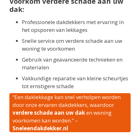
Voorkom verdere schade aan uw
dak:
Professionele dakdekkers met ervaring in
het opsporen van lekkages
Snelle service om verdere schade aan uw
woning te voorkomen
Gebruik van geavanceerde technieken en
materialen
Vakkundige reparatie van kleine scheurtjes
tot ernstigere schade
“Een daklekkage kan snel verholpen worden
door onze ervaren dakdekkers, waardoor
verdere schade aan uw dak
en woning
voorkomen kan worden.” –
Sneleendakdekker.nl