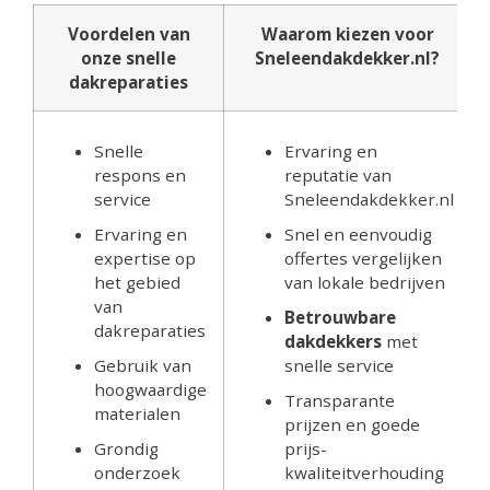
Voordelen van
Waarom kiezen voor
onze snelle
Sneleendakdekker.nl?
dakreparaties
Snelle
Ervaring en
respons en
reputatie van
service
Sneleendakdekker.nl
Ervaring en
Snel en eenvoudig
expertise op
offertes vergelijken
het gebied
van lokale bedrijven
van
Betrouwbare
dakreparaties
dakdekkers
met
Gebruik van
snelle service
hoogwaardige
Transparante
materialen
prijzen en goede
Grondig
prijs-
onderzoek
kwaliteitverhouding