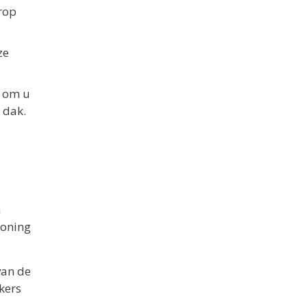
rop
ze
r om u
 dak.
n
oning
van de
kers