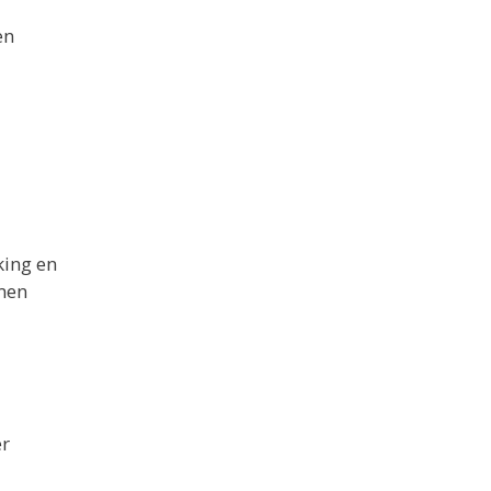
en
king en
emen
er