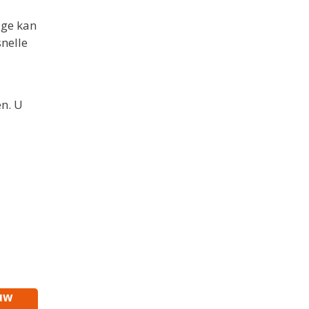
age kan
nelle
n. U
 uw