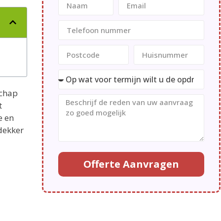
schap
t
e en
dekker
Offerte Aanvragen