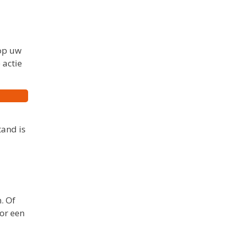
 op uw
 actie
and is
. Of
or een