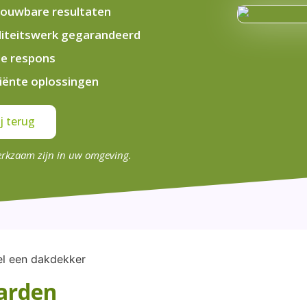
ouwbare resultaten
iteitswerk gegarandeerd
le respons
ciënte oplossingen
j terug
erkzaam zijn in uw omgeving.
arden