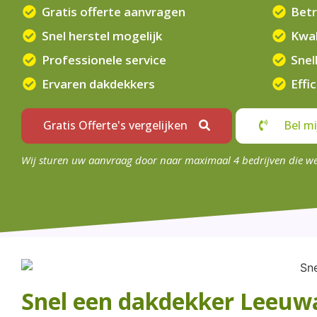
Gratis offerte aanvragen
Betr
Snel herstel mogelijk
Kwal
Professionele service
Snel
Ervaren dakdekkers
Effi
Gratis Offerte's vergelijken
Bel mi
Wij sturen uw aanvraag door naar maximaal 4 bedrijven die w
Snel een dakdekker Leeuw