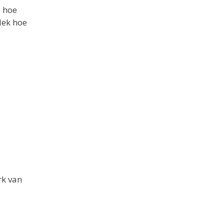
p hoe
dek hoe
rk van