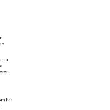
en
 en
es te
te
eren.
 om het
j