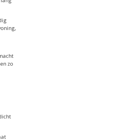
 lang
dig
woning,
 nacht
men zo
dicht
aat