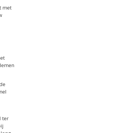
t met
w
het
blemen
 de
nel
 ter
ij