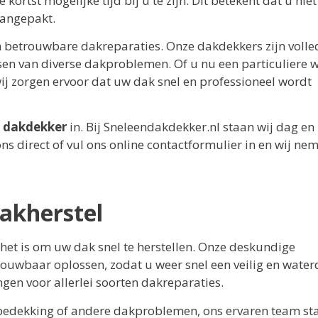
rtst mogelijke tijd bij u te zijn. Dit betekent dat u niet
aangepakt.
 betrouwbare dakreparaties. Onze dakdekkers zijn volle
ssen van diverse dakproblemen. Of u nu een particuliere 
ij zorgen ervoor dat uw dak snel en professioneel wordt
 dakdekker
in. Bij Sneleendakdekker.nl staan wij dag en
s direct of vul ons online contactformulier in en wij ne
dakherstel
het is om uw dak snel te herstellen. Onze deskundige
uwbaar oplossen, zodat u weer snel een veilig en water
ngen voor allerlei soorten dakreparaties.
bedekking of andere dakproblemen, ons ervaren team st