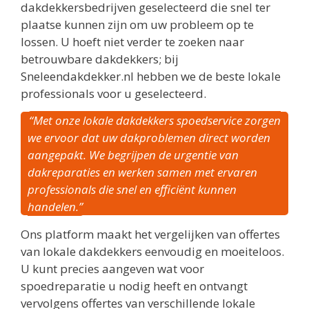
dakdekkersbedrijven geselecteerd die snel ter
plaatse kunnen zijn om uw probleem op te
lossen. U hoeft niet verder te zoeken naar
betrouwbare dakdekkers; bij
Sneleendakdekker.nl hebben we de beste lokale
professionals voor u geselecteerd.
“Met onze lokale dakdekkers spoedservice zorgen
we ervoor dat uw dakproblemen direct worden
aangepakt. We begrijpen de urgentie van
dakreparaties en werken samen met ervaren
professionals die snel en efficiënt kunnen
handelen.”
Ons platform maakt het vergelijken van offertes
van lokale dakdekkers eenvoudig en moeiteloos.
U kunt precies aangeven wat voor
spoedreparatie u nodig heeft en ontvangt
vervolgens offertes van verschillende lokale