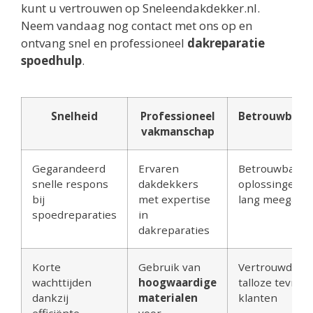
kunt u vertrouwen op Sneleendakdekker.nl.
Neem vandaag nog contact met ons op en
ontvang snel en professioneel
dakreparatie
spoedhulp
.
Snelheid
Professioneel
Betrouwbaar
vakmanschap
Gegarandeerd
Ervaren
Betrouwbare
snelle respons
dakdekkers
oplossingen d
bij
met expertise
lang meegaan
spoedreparaties
in
dakreparaties
Korte
Gebruik van
Vertrouwd doo
wachttijden
hoogwaardige
talloze tevred
dankzij
materialen
klanten