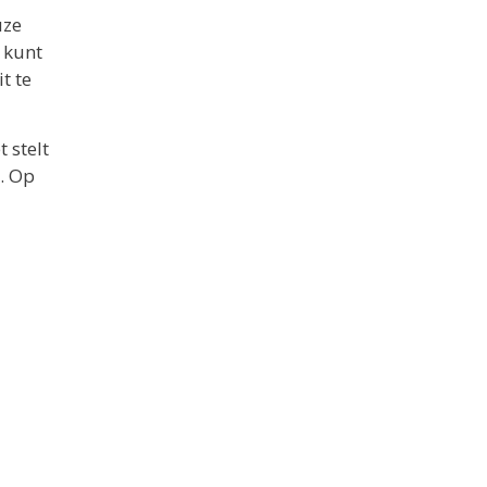
uze
 kunt
t te
 stelt
n. Op