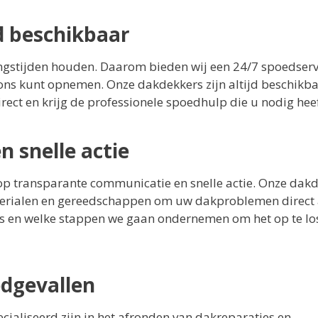
jd beschikbaar
ngstijden houden. Daarom bieden wij een 24/7 spoedserv
ons kunt opnemen. Onze dakdekkers zijn altijd beschikb
irect en krijg de professionele spoedhulp die u nodig heef
 snelle actie
op transparante communicatie en snelle actie. Onze dak
terialen en gereedschappen om uw dakproblemen direct 
 is en welke stappen we gaan ondernemen om het op te lo
dgevallen
cialiseerd zijn in het afronden van dakreparaties en