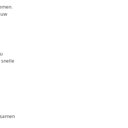
lemen.
 uw
 u
 snelle
n samen