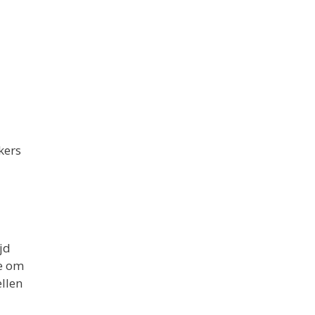
kers
jd
se om
ellen