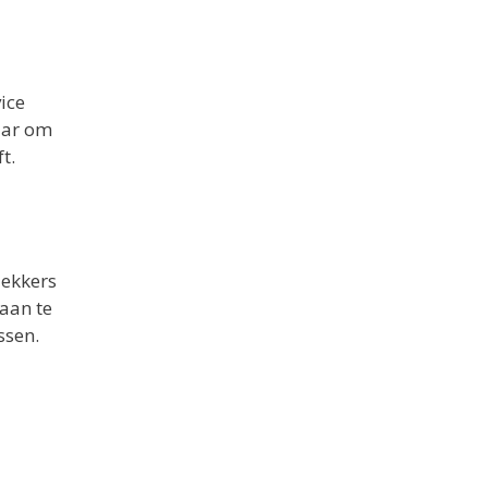
ice
aar om
t.
dekkers
aan te
ssen.