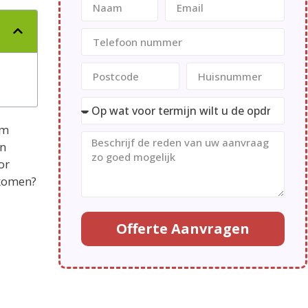
rm
en
or
 komen?
Offerte Aanvragen